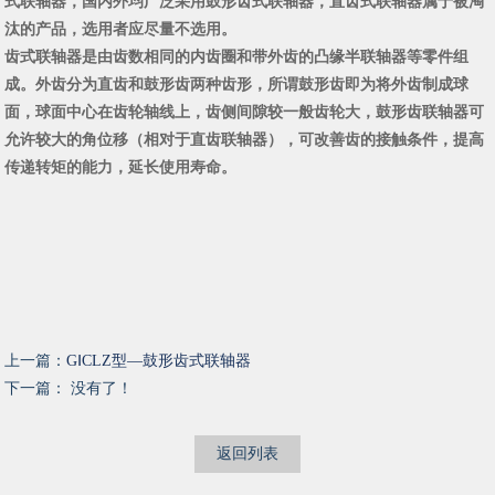
式联轴器，国内外均广泛采用鼓形齿式联轴器，直齿式联轴器属于被淘
汰的产品，选用者应尽量不选用。
齿式联轴器是由齿数相同的内齿圈和带外齿的凸缘半联轴器等零件组
成。外齿分为直齿和鼓形齿两种齿形，所谓鼓形齿即为将外齿制成球
面，球面中心在齿轮轴线上，齿侧间隙较一般齿轮大，鼓形齿联轴器可
允许较大的角位移（相对于直齿联轴器），可改善齿的接触条件，提高
传递转矩的能力，延长使用寿命。
上一篇：
GⅠCLZ型—鼓形齿式联轴器
下一篇： 没有了！
返回列表