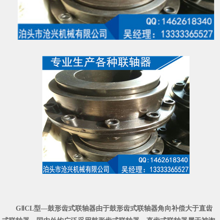
GⅡCL型—鼓形齿式联轴器由于鼓形齿式联轴器角向补偿大于直齿