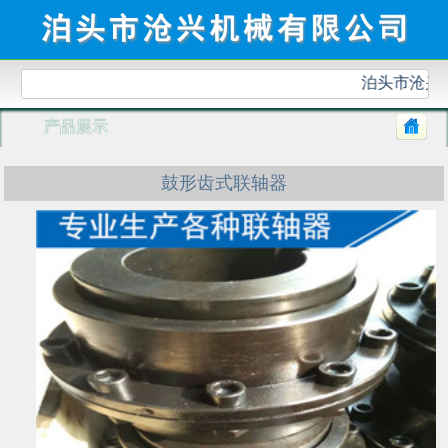
泊头市沧兴机
产品展示
鼓形齿式联轴器